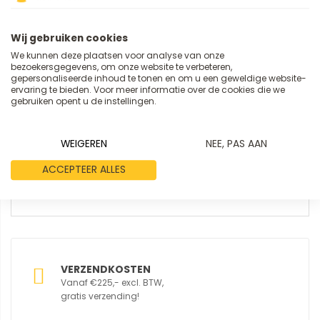
Wij gebruiken cookies
Review
We kunnen deze plaatsen voor analyse van onze
bezoekersgegevens, om onze website te verbeteren,
gepersonaliseerde inhoud te tonen en om u een geweldige website-
ervaring te bieden. Voor meer informatie over de cookies die we
gebruiken opent u de instellingen.
WEIGEREN
NEE, PAS AAN
REVIEW VERSTUREN
ACCEPTEER ALLES
VERZENDKOSTEN
Vanaf €225,- excl. BTW,
gratis verzending!