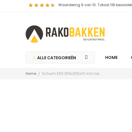
Waardering
9
van 10. Totaal
118
beoordel
HOME
ALLE CATEGORIEËN
Home
Schuim ESD 355x255x10 mm los