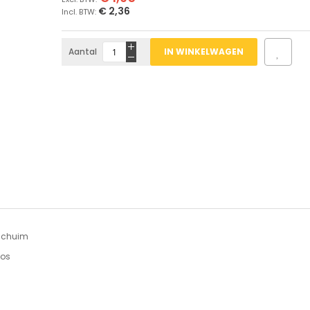
€ 2,36
Aantal
IN WINKELWAGEN
 schuim
los