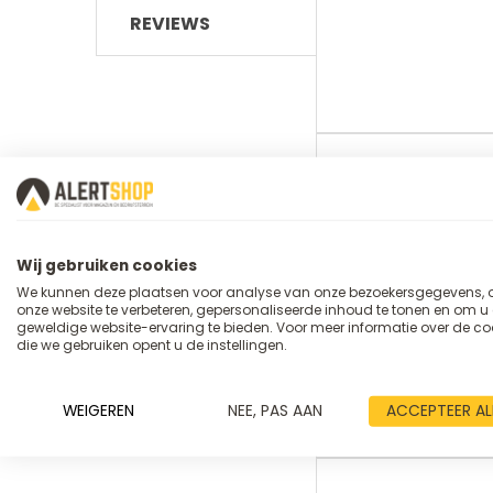
REVIEWS
Meer
UTZ
merk
informatie
ELS 4
Art.nr. :
Op a
Levertijd
Wij gebruiken cookies
We kunnen deze plaatsen voor analyse van onze bezoekersgegevens,
400 x
Euronorm
onze website te verbeteren, gepersonaliseerde inhoud te tonen en om u
(mm)
geweldige website-ervaring te bieden. Voor meer informatie over de co
die we gebruiken opent u de instellingen.
Schu
Type
accessoire
WEIGEREN
NEE, PAS AAN
ACCEPTEER AL