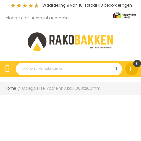
Waardering
9
van 10. Totaal
118
beoordelingen
Inloggen
Account aanmaken
0
Home
Oplegdeksel voor RAKO bak, 300x200mm