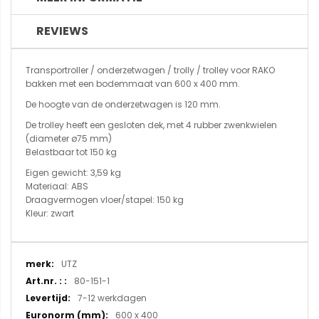
REVIEWS
Transportroller / onderzetwagen / trolly / trolley voor RAKO
bakken met een bodemmaat van 600 x 400 mm.
De hoogte van de onderzetwagen is 120 mm.
De trolley heeft een gesloten dek, met 4 rubber zwenkwielen
(diameter ø75 mm)
Belastbaar tot 150 kg
Eigen gewicht: 3,59 kg
Materiaal: ABS
Draagvermogen vloer/stapel: 150 kg
Kleur: zwart
Meer
UTZ
informatie
80-151-1
7-12 werkdagen
600 x 400