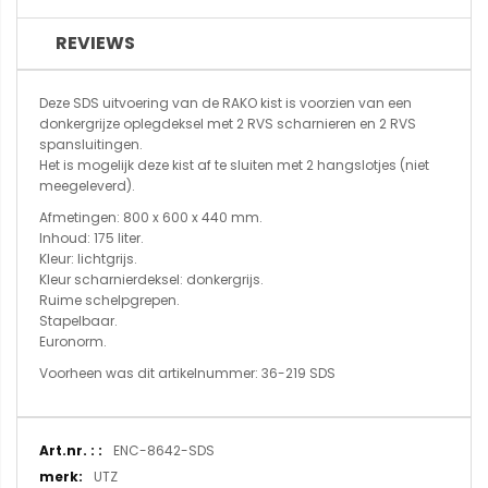
REVIEWS
Deze SDS uitvoering van de RAKO kist is voorzien van een
donkergrijze oplegdeksel met 2 RVS scharnieren en 2 RVS
spansluitingen.
Het is mogelijk deze kist af te sluiten met 2 hangslotjes (niet
meegeleverd).
Afmetingen: 800 x 600 x 440 mm.
Inhoud: 175 liter.
Kleur: lichtgrijs.
Kleur scharnierdeksel: donkergrijs.
Ruime schelpgrepen.
Stapelbaar.
Euronorm.
Voorheen was dit artikelnummer: 36-219 SDS
Meer
ENC-8642-SDS
informatie
UTZ