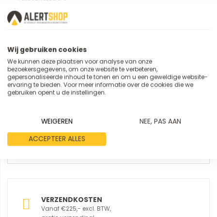
Samenvatting
Review
Wij gebruiken cookies
We kunnen deze plaatsen voor analyse van onze
bezoekersgegevens, om onze website te verbeteren,
gepersonaliseerde inhoud te tonen en om u een geweldige website-
ervaring te bieden. Voor meer informatie over de cookies die we
gebruiken opent u de instellingen.
WEIGEREN
NEE, PAS AAN
REVIEW VERSTUREN
ACCEPTEER ALLES
VERZENDKOSTEN
Vanaf €225,- excl. BTW,