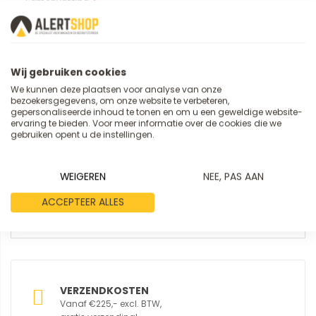
Samenvatting
Review
Wij gebruiken cookies
We kunnen deze plaatsen voor analyse van onze
bezoekersgegevens, om onze website te verbeteren,
gepersonaliseerde inhoud te tonen en om u een geweldige website-
ervaring te bieden. Voor meer informatie over de cookies die we
gebruiken opent u de instellingen.
WEIGEREN
NEE, PAS AAN
REVIEW VERSTUREN
ACCEPTEER ALLES
VERZENDKOSTEN
Vanaf €225,- excl. BTW,