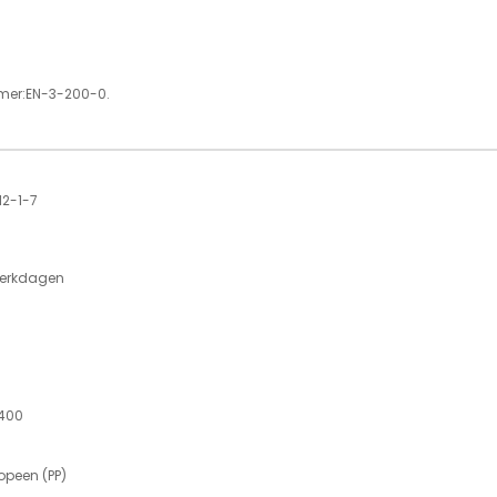
mer:EN-3-200-0.
12-1-7
werkdagen
 400
opeen (PP)