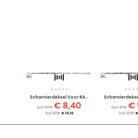
Scharnierdeksel Voor RAKO Bak, 600x400 Mm
€ 8,40
€ 
€ 10,16
€