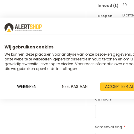
20
Inhoud (L)
Dichte
Grepen
Geslo
Bodem
Geslo
Zijwanden
Wij gebruiken cookies
We kunnen deze plaatsen voor analyse van onze bezoekersgegevens,
onze website te verbeteren, gepersonaliseerde inhoud te tonen en om u
geweldige website-ervaring te bieden. Voor meer informatie over de co
die we gebruiken opent u de instellingen.
U plaatst een
Kunststof R
WEIGEREN
NEE, PAS AAN
ACCEPTEER AL
Uw naam
Samenvatting