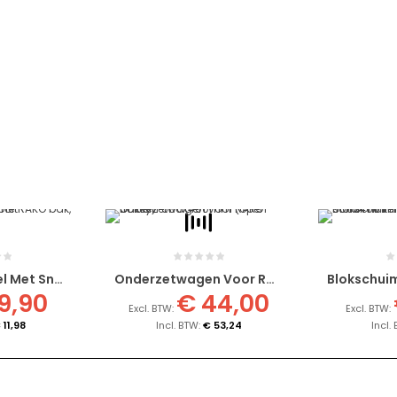
Scharnierdeksel Met Snapsluitingen Voor RAKO Bak, 600x400 Mm
Onderzetwagen Voor RAKO Bakken 600x400mm (open Trolley)
9,90
€ 44,00
 11,98
€ 53,24