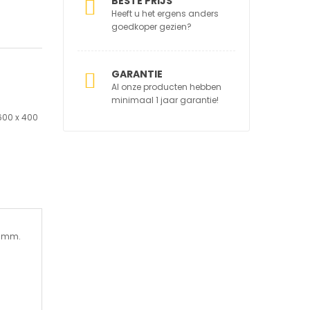
BESTE PRIJS
Heeft u het ergens anders
goedkoper gezien?
GARANTIE
Al onze producten hebben
minimaal 1 jaar garantie!
600 x 400
0 mm.