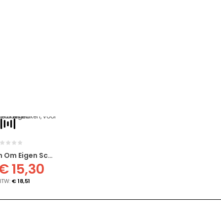
Blokschuim Om Eigen Schuiminterieur Te Maken, Voor 600x400 Mm Bakken
€ 15,30
€ 18,51