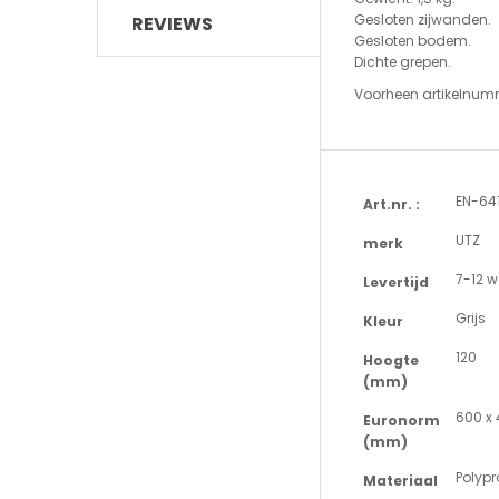
Gesloten zijwanden.
REVIEWS
Gesloten bodem.
Dichte grepen.
Voorheen artikelnum
Meer
EN-64
Art.nr. :
informatie
UTZ
merk
7-12 
Levertijd
Grijs
Kleur
120
Hoogte
(mm)
600 x
Euronorm
(mm)
Polypr
Materiaal