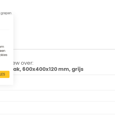
 grepen
ten
ten
 om
 een
okies
 review over:
AKO bak, 600x400x120 mm, grijs
LES